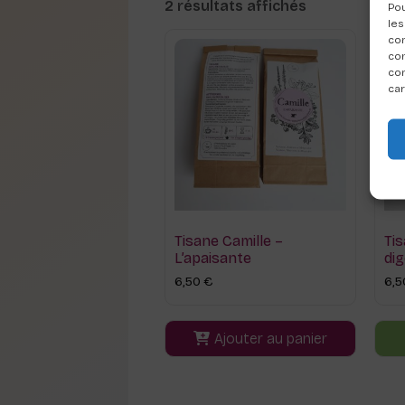
2 résultats affichés
Pou
les
con
com
con
car
Tisane Camille –
Ti
L’apaisante
dig
6,50
€
6,
Ajouter au panier