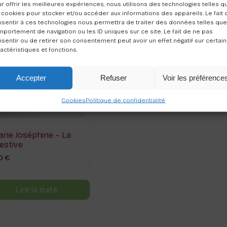
r offrir les meilleures expériences, nous utilisons des technologies telles q
 cookies pour stocker et/ou accéder aux informations des appareils. Le fait 
sentir à ces technologies nous permettra de traiter des données telles que
portement de navigation ou les ID uniques sur ce site. Le fait de ne pas
sentir ou de retirer son consentement peut avoir un effet négatif sur certai
actéristiques et fonctions.
Accepter
Refuser
Voir les préférence
Cookies
Politique de confidentialité
sane Joséphine – La
estive
50
€
Lire la suite