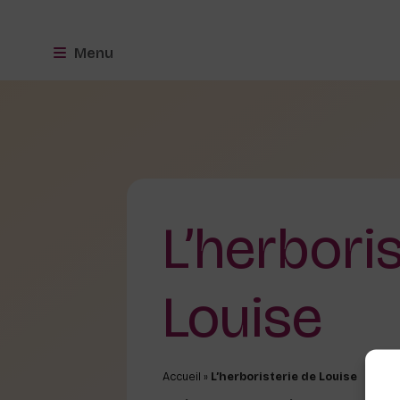
Menu
L’herbori
Louise
Accueil
»
L’herboristerie de Louise