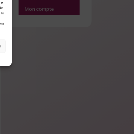
ue
de
Mon compte
 le
nes
s