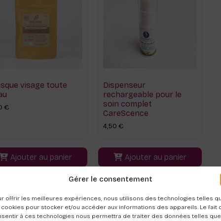
sque visage toute
Dispenseur
au
rechargeable pour le
soin complet
50
€
CareScence
4,50
€
Ajouter au panier
Ajouter au panier
Gérer le consentement
r offrir les meilleures expériences, nous utilisons des technologies telles q
 cookies pour stocker et/ou accéder aux informations des appareils. Le fait 
sentir à ces technologies nous permettra de traiter des données telles que