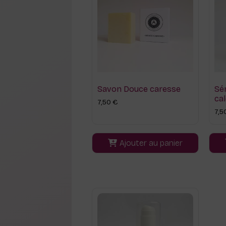
Savon Douce caresse
Sé
ca
7,50
€
7,5
Ajouter au panier
Ce
produit
a
plusieurs