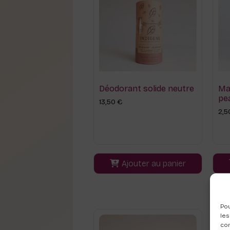
Déodorant solide neutre
Ma
pe
13,50
€
2,
Ajouter au panier
Pou
les
con