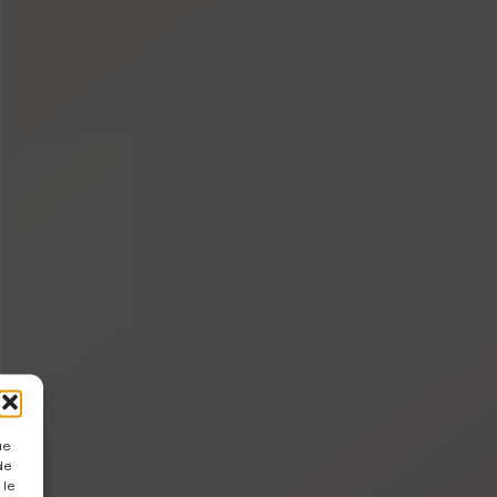
ue
de
 le