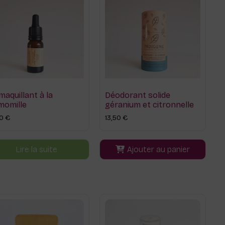
aquillant à la
Déodorant solide
momille
géranium et citronnelle
00
€
13,50
€
Lire la suite
Ajouter au panier