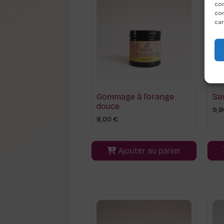
com
con
car
Gommage à l’orange
Sa
douce
9,
8,00
€
Ajouter au panier