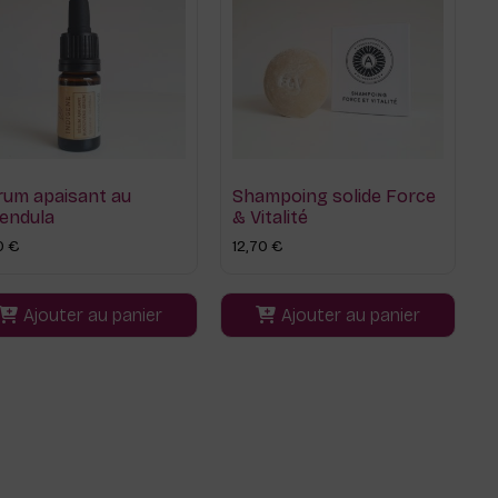
rum apaisant au
Shampoing solide Force
lendula
& Vitalité
0
€
12,70
€
Ajouter au panier
Ajouter au panier