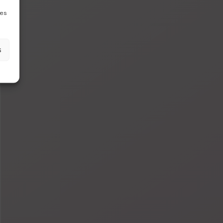
nes
s