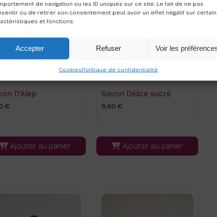
portement de navigation ou les ID uniques sur ce site. Le fait de ne pas
sentir ou de retirer son consentement peut avoir un effet négatif sur certai
actéristiques et fonctions.
Accepter
Refuser
Voir les préférence
Cookies
Politique de confidentialité
von D’Alep
Savon Délice sucré
80
€
9,80
€
Ajouter au panier
Ajouter au panier