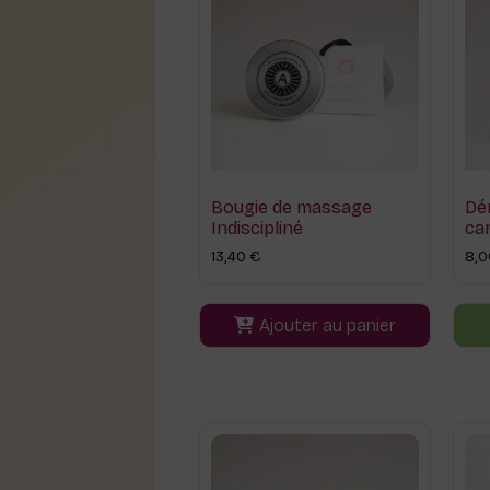
Bougie de massage
Dém
Indiscipliné
ca
13,40
€
8,
Ajouter au panier