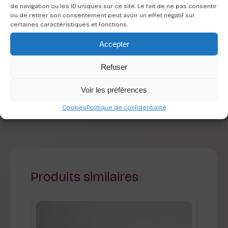
de navigation ou les ID uniques sur ce site. Le fait de ne pas consentir
verveine (aloysia citrodora)
ou de retirer son consentement peut avoir un effet négatif sur
aubépine (crataegus)
certaines caractéristiques et fonctions.
marjolaine (origanum majorana)
Accepter
Ce mélange est déconseillé aux femmes
enceintes ou allaitantes, aux enfants de
moins de 6 ans et aux personnes présentant
Refuser
une allergie à l’un des composants.
Voir les préférences
Cookies
Politique de confidentialité
Produits similaires