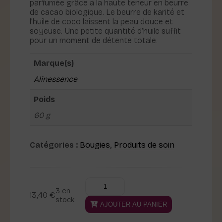
parfumée grâce à la haute teneur en beurre
de cacao biologique. Le beurre de karité et
l’huile de coco laissent la peau douce et
soyeuse. Une petite quantité d’huile suffit
pour un moment de détente totale.
Marque(s)
Alinessence
Poids
60 g
Catégories :
Bougies
,
Produits de soin
quantité
Alternative:
3 en
de
13,40
€
stock
Bougie
AJOUTER AU PANIER
de