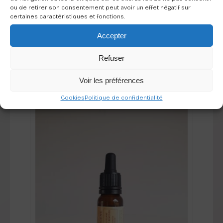
Bougie photophore en porcelaine
ou de retirer son consentement peut avoir un effet négatif sur
certaines caractéristiques et fonctions.
30,00
€
Accepter
Ajouter au panier
Refuser
Voir les préférences
Cookies
Politique de confidentialité