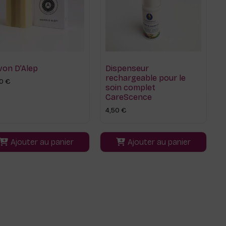
von D’Alep
Dispenseur
rechargeable pour le
80
€
soin complet
CareScence
4,50
€
Ajouter au panier
Ajouter au panier