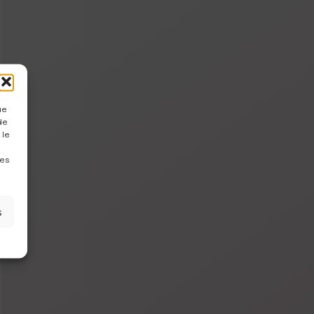
ue
de
 le
nes
s