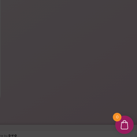
0
ite by
D-Y-D