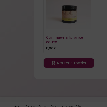
Gommage à l’orange
douce
8,00
€
Ajouter au panier
Accueil
Boutique
Contact
Cookies
Vie privée
C.G.V.