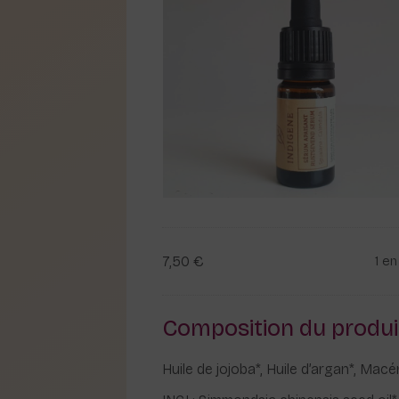
7,50
€
1 en
Composition du produi
Huile de jojoba*, Huile d’argan*, Mac