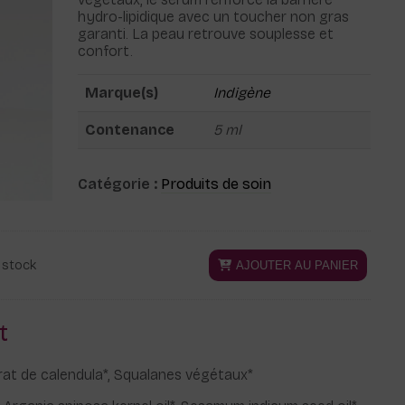
hydro-lipidique avec un toucher non gras
garanti. La peau retrouve souplesse et
confort.
Marque(s)
Indigène
Contenance
5 ml
Catégorie :
Produits de soin
quantité
 stock
AJOUTER AU PANIER
Alter
de
Sérum
apaisant
t
au
calendula
érat de calendula*, Squalanes végétaux*