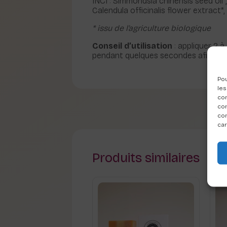
INCI : Simmondsia chinensis seed oil*
Calendula officinalis flower extract*
* issu de l’agriculture biologique
Conseil d’utilisation
: appliquer 2 
pendant quelques secondes afin de fa
Pou
les
con
com
con
car
Produits similaires