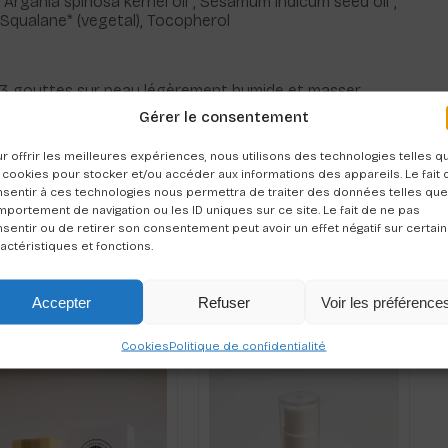
, Argania spinosa kernel oil*, Sesamum indicum seed oil*,
, Squalane* (vegetal), Tocopherol
à 3 gouttes sur peau légèrement humide et masser
ire pénétrer le produit.
Gérer le consentement
r offrir les meilleures expériences, nous utilisons des technologies telles q
 cookies pour stocker et/ou accéder aux informations des appareils. Le fait 
sentir à ces technologies nous permettra de traiter des données telles que
portement de navigation ou les ID uniques sur ce site. Le fait de ne pas
sentir ou de retirer son consentement peut avoir un effet négatif sur certai
actéristiques et fonctions.
Accepter
Refuser
Voir les préférence
Cookies
Politique de confidentialité