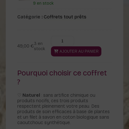
9 en stock
Catégorie :
Coffrets tout prêts
quantité
Alternative:
3 en
de
49,00
€
stock
L’essentiel
AJOUTER AU PANIER
de
la
libellule
Pourquoi choisir ce coffret
-
?
small
♡
Naturel
: sans artifice chimique ou
produits nocifs, ces trois produits
respectent pleinement votre peau. Des
produits de soin efficaces à base de plantes
et un filet à savon en coton biologique sans
caoutchouc synthétique.