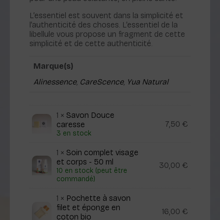
L’essentiel est souvent dans la simplicité et
l’authenticité des choses. L’essentiel de la
libellule vous propose un fragment de cette
simplicité et de cette authenticité.
Marque(s)
Alinessence
,
CareScence
,
Yua Natural
1 ×
Savon Douce
7,50
€
caresse
3 en stock
1 ×
Soin complet visage
et corps - 50 ml
30,00
€
10 en stock (peut être
commandé)
1 ×
Pochette à savon
filet et éponge en
16,00
€
coton bio