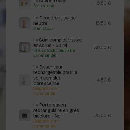
1 ×
Savon D’Alep
9,80
€
6 en stock
1 ×
Déodorant solide
13,50
€
neutre
2 en stock
1 ×
Soin complet visage
et corps - 50 ml
30,00
€
10 en stock (peut être
commandé)
1 ×
Dispenseur
rechargeable pour le
soin complet
4,50
€
CareScence
Disponible sur
commande
1 ×
Porte-savon
rectangulaire en grès
25,00
€
bicolore - Noir
Disponible sur
commande