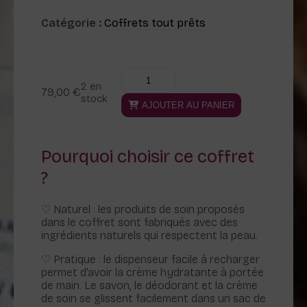
Catégorie :
Coffrets tout prêts
quantité
Alternative:
2 en
de
79,00
€
stock
La
AJOUTER AU PANIER
libellule
de
papa
Pourquoi choisir ce coffret
-
?
medium
♡ Naturel : les produits de soin proposés
dans le coffret sont fabriqués avec des
ingrédients naturels qui respectent la peau.
♡ Pratique : le dispenseur facile à recharger
permet d’avoir la crème hydratante à portée
de main. Le savon, le déodorant et la crème
de soin se glissent facilement dans un sac de