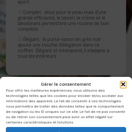
sport.
♡ Complet : doux pour la peau mais d’une
grande efficacité, le savon, la crème et le
déodorant permettent une routine de soin
complète.
♡ Élégant : le porte-savon en grès noir
ajoute une touche d’élégance dans ce
coffret. Élégant et intemporel, il s’adapte à
tous les intérieurs.
Gérer le consentement
Pour offrir les meilleures expériences, nous utilisons des
technologies telles que les cookies pour stocker et/ou accéder aux
informations des appareils. Le fait de consentir à ces technologies
nous permettra de traiter des données telles que le comportement
de navigation ou les ID uniques sur ce site. Le fait de ne pas consentir
Produits similaires
ou de retirer son consentement peut avoir un effet négatif sur
certaines caractéristiques et fonctions.